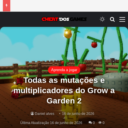
Switch ski
Procur
M
Aprenda a jogar
Todas as mutações e
multiplicadores do Grow a
Garden 2
Daniel alves
16 de junho de 2026
Última Atualização 16 de junho de 2026
0
0