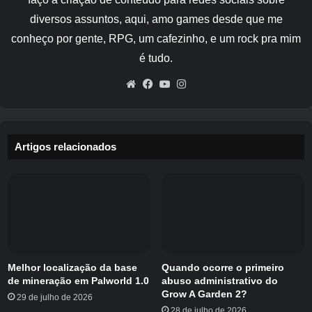
planta/fruta à qual é aplicado. Algumas
mutações aparecerão naturalmente em suas
diversos assuntos, aqui, amo games desde que me
plantas, enquanto outras só poderão ocorrer
conheço por gente, RPG, um cafezinho, e um rock pra mim
durante condições climáticas específicas. Por
é tudo.
isso, é uma boa ideia entrar no jogo
Website
Facebook
YouTube
Instagram
regularmente para ver o que está acontecendo
no seu jardim.
Artigos relacionados
É importante notar que, no momento em
que este artigo foi escrito, apenas uma
mutação pode ser aplicada a uma fruta
por vez em Grow a Garden 2.
Melhor localização da base
Quando ocorre o primeiro
Aqui está uma lista de todas as mutações de
de mineração em Palworld 1.0
abuso administrativo do
Grow A Garden 2?
plantas em Grow a Garden 2, junto com seu
29 de julho de 2026
28 de julho de 2026