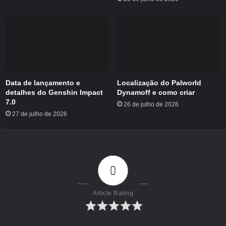
multiplicador:
Mutação
Multi.
Como conseguir
Aparência
Ocorre
Grande
x25
A fruta fica grande
aleatoriamente
Data de lançamento e
Localização do Palworld
Evento Lua de
brilhos vermelhos
detalhes do Genshin Impact
Dynamoff e como criar
Sangrento
x80
Sangue
Gira vermelho e
7.0
26 de julho de 2026
(Somente à noite)
preto
27 de julho de 2026
Evento Tempestade
Brilha em azul e
Elétrico
x80
de Raios
branco
Evento de queda de
Fruta em cubo de
0
Congelado
x5
neve
gelo
Article Rating
Pode ocorrer
naturalmente
Ouro
x15
Evento Midas
Planta vira ouro