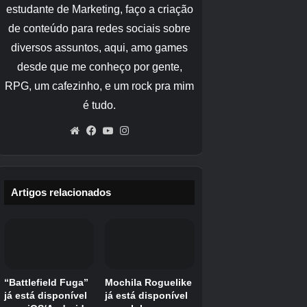
Farm que podem ser adquiridas através de
Seed Packs e Seed Collector.
Preço
Semente
Chance
Raridade
unitário
N/A – obtido via Seed
manga
1.600
Lendário
Collector
Cogumelo
US$
5%
Segredo
luminoso
8.000
US$
Carambola
5%
Segredo
13.000
US$
Abacaxi
25%
Prismático
40.000
Missões Diárias