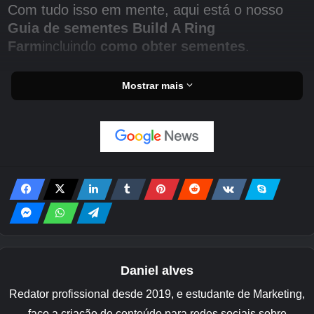
Com tudo isso em mente, aqui está o nosso
Guia de sementes Build A Ring
Farm
incluindo
como obter sementes
.
Nesta página:
Mostrar mais
Não se esqueça de verificar os códigos Build A
Ring Farm!
Todas as sementes Build A Ring
Farm
Para saber o que há para você coletar, cultivar
e vender, é útil saber quais sementes estão
disponíveis para serem caçadas, além de
Daniel alves
outros fatores, como custo, chance de
Redator profissional desde 2019, e estudante de Marketing,
obtenção e raridade.
faço a criação de conteúdo para redes sociais sobre