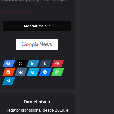
US$
Fruta Vazia
1 em 25.614.414
Exótico
180.000
1 em
US$
Maracujá
Exótico
1.024.000.000
120.000
Flor de
videira-
A definir
A definir
Exótico
coração
1 em
US$
Durião
Transcendido
511.803.100.901
500.000
Pimenta
1 em
US$
Transcendido
Fantasma
25.600.000.000.000
500.000
Sementes de pacotes de sementes
Aqui estão todas as sementes em Build A Ring