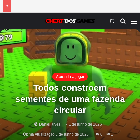
Switch ski
Procur
M
Aprenda a jogar
Todos constroem
sementes de uma fazenda
circular
Daniel alves
1 de junho de 2026
Última Atualização 1 de junho de 2026
0
1