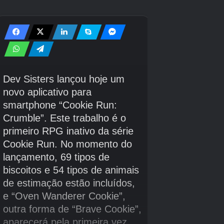
Flor de
US$
1 em 256.144
Prismático
cerejeira
30.000
Duocoração
A definir
A definir
Prismático
Margarida
Laranja-de-
US$
1 em 32 milhões
Prismático
sangue
35.000
Maçã
US$
1 em 426, 907
Divino
Dourada
65.000
Melão com
A definir
A definir
Divino
chifres
US$
Flor da lua
1 em 731.840
Exótico
110.000
US$
Pimenta
1 em 1.423.023
Exótico
140.000