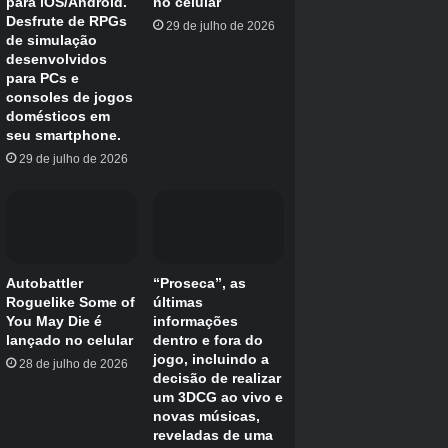
Flor de
US$
Especiais via Coletor de
Divino
diamante
55.000
Sementes
US$
Romã
15%
Divino
75.000
US$
Kiwi
9%
Exótico
90.000
Fruta do
US$
1%
Exótico
Dragão
350.000
Sementes de eventos e outras fontes
Aqui estão todas as sementes em Build A Ring
Farm que podem ser adquiridas por meio de
eventos e outras fontes diversas.
Preço