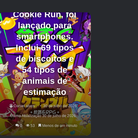
US$
Cebolinha
1 em 3.202
Lendário
1.200
US$
Cogumelo
1 em 6.404
Lendário
2.000
US$
Banana
1 em 8.538
Lendário
2.500
US$
Morango
1 em 12.807
Segredo
6.000
US$
Pé de feijão
1 em 25.614
Segredo
9.000
US$
Tomate
1 em 51.229
Segredo
12.000
US$
Maçã
1 em 128.072
Prismático
20.000