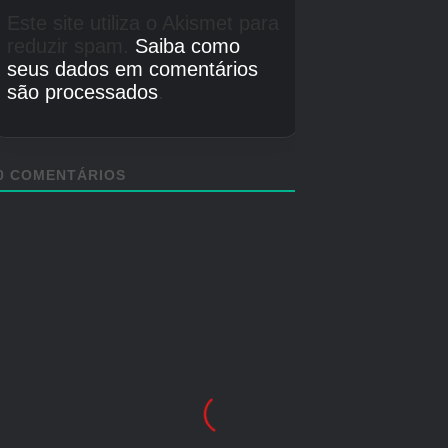
fácil de adquirir sementes é através do sistema
Rolling. Conforme apresentado no tutorial, você
puxará uma alavanca para gerar
aleatoriamente uma semente potencial que
poderá comprar.
Como alternativa, algumas das sementes mais
raras podem ser adquiridas por meio de
pacotes de sementes – embora custem Robux,
vale a pena ter isso em mente antes de adquirir
qualquer um desses pacotes. Claro, é sempre
possível que eles apareçam como um item que
pode ser ganho aqui e ali, então fique atento.
Como bônus, recomendamos anotar quaisquer
eventos e outras adições que o jogo receba, já
que – conforme descrito acima – há algumas