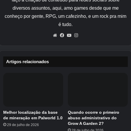
diversos assuntos, aqui, amo games desde que me
Com um número cada vez maior de fontes
conheço por gente, RPG, um cafezinho, e um rock pra mim
sobre onde obter essas sementes, você vai
é tudo.
querer garantir que está atualizado sobre o que
foi adicionado.
Website
Facebook
YouTube
Instagram
Sementes de rolamento
Aqui estão todas as sementes em Build A Ring
Artigos relacionados
Farm que podem ser adquiridas rolando,
usando o sistema de alavanca próximo à sua
fazenda.
Preço
Semente
Chance
Raridade
unitário
Melhor localização da base
Quando ocorre o primeiro
de mineração em Palworld 1.0
abuso administrativo do
Cenoura
1 em 3
US$ 3
Comum
Grow A Garden 2?
29 de julho de 2026
28 de julho de 2026