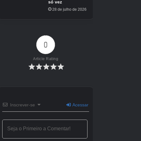
Semente
Chance
Raridade
unitário
Delícia de
Evento do
160.000
Exótico
caminhoneiro
caminhoneiro
Orquídea
Máquina de
US$
Transcendido
Vinculada
Amizade
500.000
Evento Abelha
Rainha Flor
A definir
Transcendido
Rainha
Como obter sementes em Build A
Ring Farm
Existem algumas maneiras de obter sementes
em Build a Ring Farm.
Em primeiro lugar, o método principal e mais