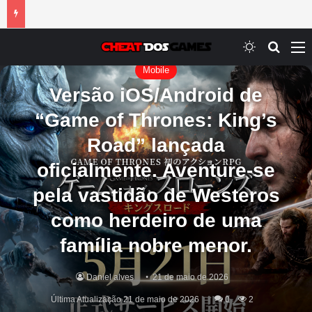
Switch ski
Procur
M
Mobile
Versão iOS/Android de
“Game of Thrones: King’s
Road” lançada
oficialmente. Aventure-se
pela vastidão de Westeros
como herdeiro de uma
família nobre menor.
Daniel alves
21 de maio de 2026
Última Atualização 21 de maio de 2026
0
2