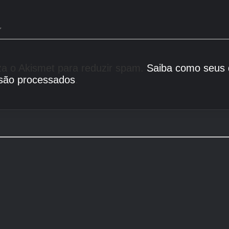
liza o Akismet para reduzir spam.
Saiba como seus
são processados
.