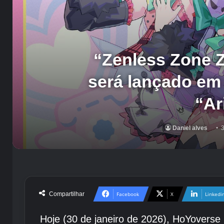
“Zenless Zone Z
será lançado em 
“Ar
Daniel alves
3
Compartilhar
Facebook
X
Linkedi
Hoje (30 de janeiro de 2026), HoYovers