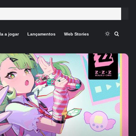
Switch skin
Procura
a a jogar
Lançamentos
Web Stories