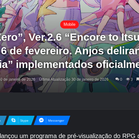
Mobile
ero”, Ver.2.6 “Encore to Its
6 de fevereiro. Anjos delira
ia” implementados oficialm
0 de janeiro de 2026
Última Atualização 30 de janeiro de 2026
0
3
n
Skype
Messenger
e lançou um programa de pré-visualização do RPG 