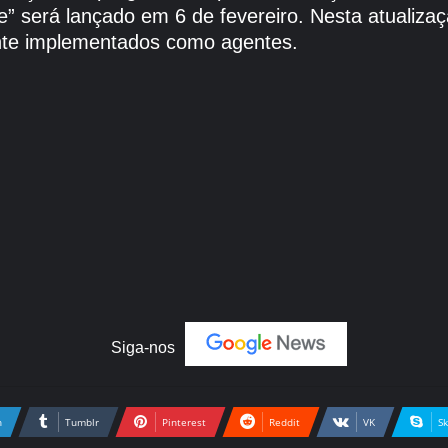
” será lançado em 6 de fevereiro. Nesta atualiza
mente implementados como agentes.
Siga-nos
n
Tumblr
Pinterest
Reddit
VK
S