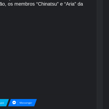
ção, os membros “Chinatsu” e “Aria” da
kype
Messenger