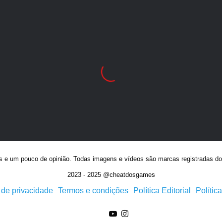
as e um pouco de opinião. Todas imagens e vídeos são marcas registradas dos
2023 - 2025 @cheatdosgames
a de privacidade
Termos e condições
Política Editorial
Polític
YouTube
Instagram