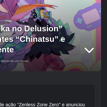
uka no Delusion”
ntes “Chinatsu” e
ente
Menos de um minuto
de ação “Zenless Zone Zero” e anunciou