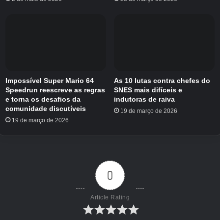
Localizando Estruturas
/locate <ID>
Exibe as coordenadas de uma estrutura
específica no mundo, como templos, aldeias ou
Impossível Super Mario 64
As 10 lutas contra chefes do
Speedrun reescreve as regras
SNES mais difíceis e
mansões. Isso facilita a exploração e a
e torna os desafios da
indutoras de raiva
navegação pelo mundo do Minecraft.
comunidade discutíveis
19 de março de 2026
19 de março de 2026
Invocando Criaturas
/summon <nome>
0
Invoca qualquer criatura disponível no jogo. Por
exemplo, para invocar um morcego, use
/summon
Article Rating
.
bat