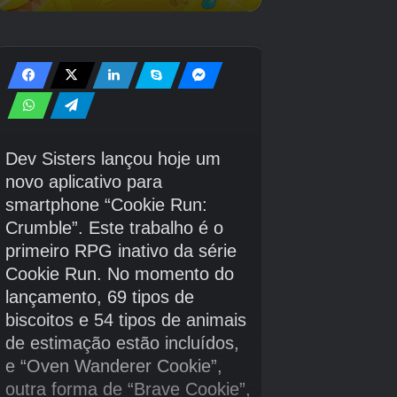
Mudando o Modo de Jogo
/gamemode <modo>
Altera o modo de jogo entre as opções:
aventura, criativo, espectador ou sobrevivência.
Esse comando é essencial para diferentes
estilos de jogo.
Outros Comandos Universais
/give [quantidade]
: Adiciona itens ao inventário do jogador.
/kill
: Mata instantaneamente a criatura ou jogador
especificado.
/tp [nome objeto]
: Teleporta uma entidade ou jogador para
outro local.
/timeset
: Define o tempo do jogo para o valor especificado.