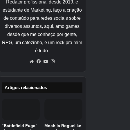
/tell
: Envia uma mensagem privada para o jogador
especificado.
Comandos Exclusivos para
Minecraft Java Edition
A Java Edition do Minecraft oferece comandos
exclusivos que não estão disponíveis em outras
versões do jogo. Aqui estão alguns dos mais
importantes:
/data
: Modifica as propriedades de blocos ou entidades.
/defaultgamemode
: Define o modo de jogo padrão para
novos jogadores.
/seed
: Exibe o ID da semente do mundo atual.
/forceload [x2, z2]
: Força ou remove o carregamento de
certas áreas do mundo.