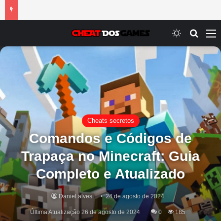
Switch ski
Procur
M
Cheats secretos
Comandos e Códigos de
Trapaça no Minecraft: Guia
Completo e Atualizado
Daniel alves
24 de agosto de 2024
Última Atualização 26 de agosto de 2024
0
185