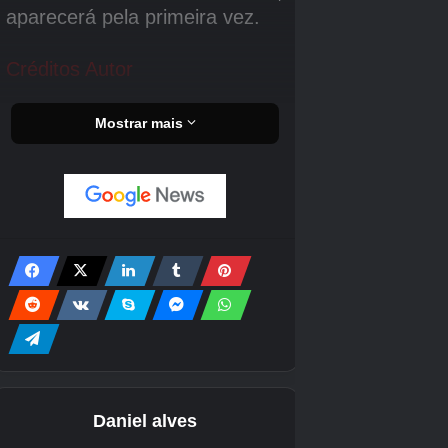
/playsound [item] [volume] [tom] [volume mínimo]
:
Reproduz um som específico para um jogador.
Comandos Específicos para
Administradores
Esses comandos são usados principalmente
por administradores de servidores para
gerenciar o jogo e os jogadores.
/op
: Concede status de operador a um jogador.
/deop
: Remove o status de operador de um jogador.
/gamerule [valor]
: Modifica as regras do jogo conforme as
opções disponíveis.
/say
: Envia uma mensagem geral visível para todos os
jogadores.