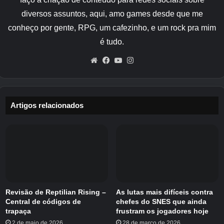
Comandos Universais para
diversos assuntos, aqui, amo games desde que me
conheço por gente, RPG, um cafezinho, e um rock pra mim
Todas as Versões do Minecraft
é tudo.
Esses comandos funcionam em todas as
Website
Facebook
YouTube
Instagram
versões do Minecraft, sejam elas Java Edition,
Bedrock Edition ou Windows 10 Edition. Eles
são essenciais para qualquer jogador que
Artigos relacionados
queira ter maior controle sobre seu mundo.
Alterando a Dificuldade do Jogo
/difficulty <nivel>
Permite alterar a dificuldade do jogo para uma
Revisão de Reptilian Rising –
As lutas mais difíceis contra
das seguintes opções: pacífico, fácil, normal ou
Central de códigos de
chefes do SNES que ainda
difícil. Este comando é útil para ajustar o nível
trapaça
frustram os jogadores hoje
de desafio do jogo.
2 de maio de 2026
28 de março de 2026