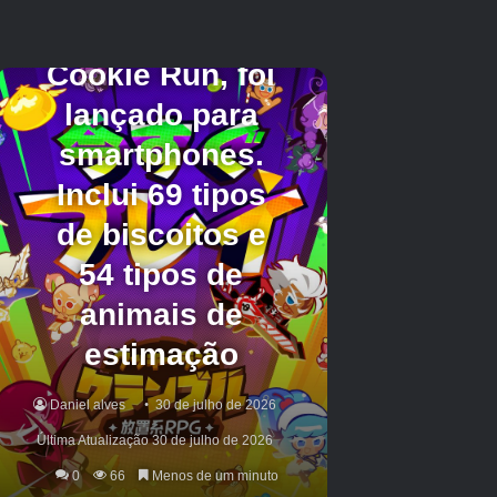
/enchant <jogador> <ID encantamento>
[nivel encantamento]
Encanta o item atualmente equipado pelo
jogador com o encantamento escolhido. Ideal
para fortalecer ferramentas, armas e
armaduras.
Ajustando a Experiência
/experience <add/set> <jogador>
<quantidade> <pontos/níveis>
Adiciona ou define a quantidade de experiência
de um jogador. Útil para acelerar o progresso
no jogo.