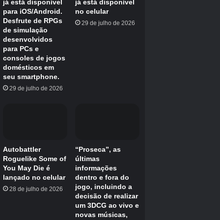
/worldborder [tempo]
: Ajusta as bordas do mundo para
limitar ou expandir o espaço jogável.
Comandos Exclusivos para
Minecraft Windows 10 Edition
A versão Windows 10 do Minecraft também
possui comandos exclusivos:
/setmaxplayers
: Define o número máximo de jogadores
permitidos no mundo.
/alwaysday
: Remove completamente a noite do jogo,
mantendo o mundo sempre iluminado.
/toggledownfall
: Controla as condições climáticas,
permitindo alternar entre chuva e sol.