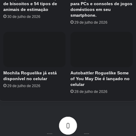
de biscoitos e 54 tipos de
para PCs e consoles de jogos
animais de estimação
domésticos em seu
Confira os eventos de lançamento!
smartphone.
30 de julho de 2026
29 de julho de 2026
Agora, os desenvolvedores estão realizando
um evento de comemoração do lançamento.
Você pode participar de competições de
atualização de heróis, acompanhar a
progressão do poder de batalha e ganhar
recompensas por tempo limitado. Essas
recompensas incluem fragmentos de heróis,
Mochila Roguelike já está
Autobattler Roguelike Some
disponível no celular
of You May Die é lançado no
diamantes e itens exclusivos, com
celular
29 de julho de 2026
recompensas baseadas em classificação
28 de julho de 2026
disponíveis durante o período do evento.
A celebração do lançamento inclui desafios da
primeira semana e recursos de festa futuros
0
que desbloquearão atividades e recompensas
adicionais. Vai durar sete dias, então vá para o