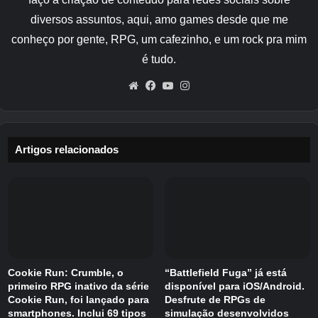
recursos mesmo quando estiver offline.
diversos assuntos, aqui, amo games desde que me
conheço por gente, RPG, um cafezinho, e um rock pra mim
Toy Command apresenta vários modos de jogo.
é tudo.
Eles incluem batalhas de hordas de
esquadrões, defesa de torre, desafios de
Website
Facebook
YouTube
Instagram
sobrevivência, desafios de arena e cenários de
defesa em várias pistas. Você também pode
personalizar as equipes com diferentes heróis,
Artigos relacionados
armaduras, companheiros, equipamentos e
modificações de habilidades.
A formação de equipes e o combate tático
também são importantes. Você deve coordenar
habilidades e posicionamento para sobreviver a
grandes ondas de inimigos. Cada personagem
Cookie Run: Crumble, o
“Battlefield Fuga” já está
com tema de brinquedo vem com funções,
primeiro RPG inativo da série
disponível para iOS/Android.
Cookie Run, foi lançado para
Desfrute de RPGs de
habilidades e estilos de combate distintos.
smartphones. Inclui 69 tipos
simulação desenvolvidos